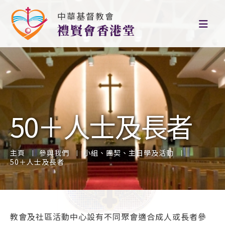
中華基督教會
禮賢會香港堂
50＋人士及長者
主頁
參與我們
小組、團契、主日學及活動
50＋人士及長者
教會及社區活動中心設有不同聚會適合成人或長者參