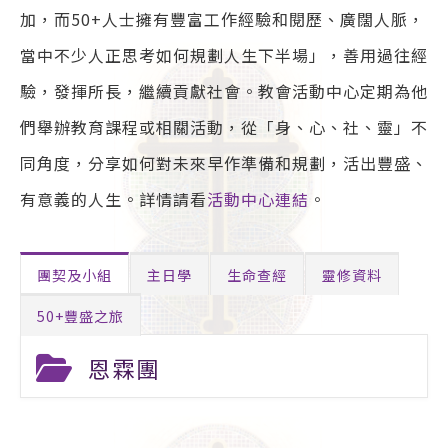
加，而50+人士擁有豐富工作經驗和閱歷、廣闊人脈，
當中不少人正思考如何規劃人生下半場」，善用過往經
驗，發揮所長，繼續貢獻社會。教會活動中心定期為他
們舉辦教育課程或相關活動，從「身、心、社、靈」不
同角度，分享如何對未來早作準備和規劃，活出豐盛、
有意義的人生。詳情請看
活動中心連結
。
團契及小組
主日學
生命查經
靈修資料
50+豐盛之旅
恩霖團