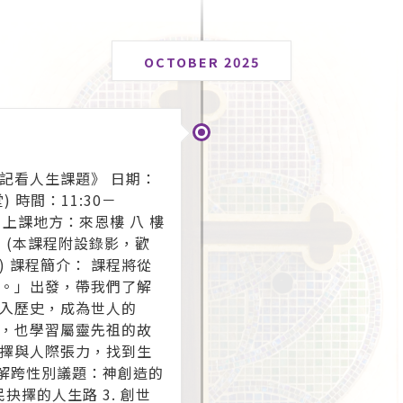
OCTOBER 2025
記看人生課題》 日期：
 堂) 時間：11:30－
 上課地方：來恩樓 八 樓
 (本課程附設錄影，歡
 課程簡介： 課程將從
。」出發，帶我們了解
入歷史，成為世人的
，也學習屬靈先祖的故
擇與人際張力，找到生
了解跨性別議題：神創造的
抉擇的人生路 3. 創世