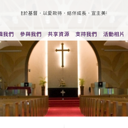
26）：連於基督．以愛款待．結伴成長．宣主美德
識我們
參與我們
共享資源
支持我們
活動相片