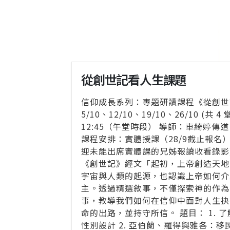
從創世記看人生課題
信仰成長系列：專題研讀課程《從創世
5/10、12/10、19/10、26/10 (共 4
12:45（午堂時段） 導師：車綺婷傳道
課程安排：實體授課（28/9截止報名）
迎未能出席實體課的兄姊報讀收看錄影)
《創世記》經文「起初，上帝創造天地
宇宙與人類的起源，也認識上帝如何介
主。透過精選敘事，不僅探索神的作為
事，教導我們如何在信仰中面對人生抉
命的出路，並持守所信。 題目： 1. 
性別設計 2. 亞伯蘭、羅得與雅各：移民