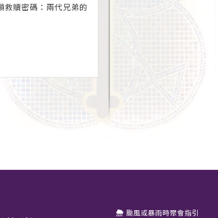
解鎖救贖密碼：兩代兄弟的
颱風或暴雨時聚會指引