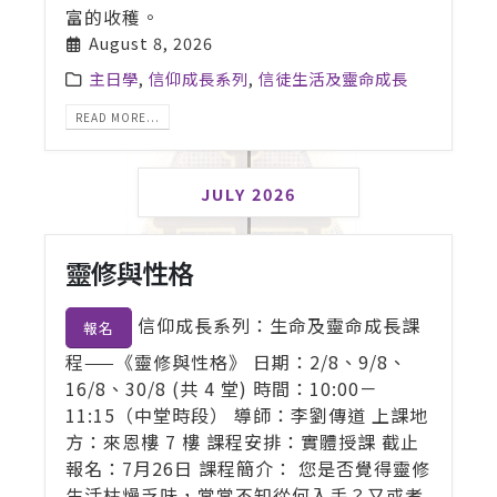
富的收穫。
August 8, 2026
主日學
,
信仰成長系列
,
信徒生活及靈命成長
READ MORE...
JULY 2026
靈修與性格
信仰成長系列：生命及靈命成長課
報名
程——《靈修與性格》 日期：2/8、9/8、
16/8、30/8 (共 4 堂) 時間：10:00－
11:15（中堂時段） 導師：李劉傳道 上課地
方：來恩樓 7 樓 課程安排：實體授課 截止
報名：7月26日 課程簡介： 您是否覺得靈修
生活枯燥乏味，常常不知從何入手？又或者