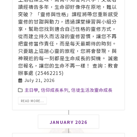
讀經禱告多年，生命卻好像停在原地，難以
突破？ 「靈修與性格」課程將帶您重新感受
靈修的甘甜與動力，透過課堂練習與小組分
享，幫助您找到適合自己性格的靈修方式，
從而建立持久而活潑的靈修習慣，讓您不再
把靈修當作責任，而是每天最期待的時刻。
只要踏上這趟心靈的旅程，您將會發現，與
神親近的每一刻都是生命成長的契機。 誠邀
您報名，讓您的生命不再一樣！ 查詢：教會
辦事處 (25462215)
July 21, 2026
主日學
,
信仰成長系列
,
信徒生活及靈命成長
READ MORE...
JANUARY 2026