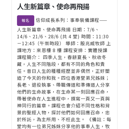
人生新篇章、使命再飛揚
信仰成長系列：事奉裝備課程——
報名
人生新篇章、使命再飛揚 日期：7/6、
14/6、21/6、28/6 (共 4 堂) 時間：11:30
－12:45（午崇時段） 導師：殷兆威牧師 上
課地方：來恩樓 8 樓 課程安排：實體授課
課程簡介： 四季人生，春耕夏長、秋收冬
藏，人生不同階段，都有不同的角色和責
任。昔日人生的種種經歷並非偶然，正好塑
造了今天的你和我。四位香港堂弟兄姊妹；
長老、退役執事、帶職傳道和準傳道人分享
他們的生命故事，在生命某一刻回應召命，
帶著使命在人生進程中，撰寫一頁又一頁與
神同行的篇章。課程也會介紹不同性格和背
景的聖經人物，探討他們如何回應召命，忠
於所託，為主所用、不枉此生。 《備註：每
堂均有一位弟兄姊妹分享他的事奉人生，牧