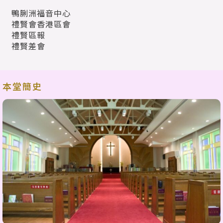
鴨脷洲福音中心
禮賢會香港區會
禮賢區報
禮賢差會
本堂簡史