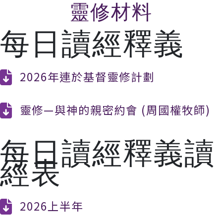
靈修材料
每日讀經釋義
2026年連於基督靈修計劃
靈修—與神的親密約會 (周國權牧師)
每日讀經釋義讀
經表
2026上半年