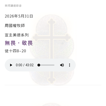
崇拜講道錄音
2026年5月31日
周國權牧師
宣主美德系列
無畏．敬畏
徒十四8–20