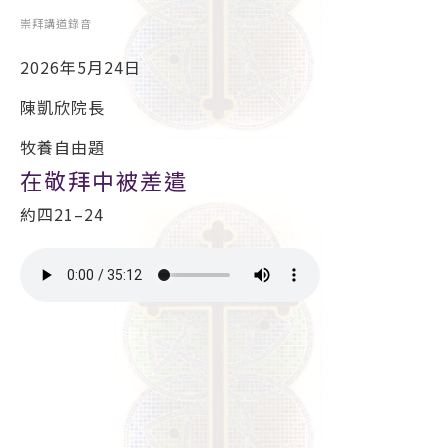
崇拜講道錄音
2026年5月24日
陳凱欣院長
牧養自由題
在敬拜中被差遣
約四21–24