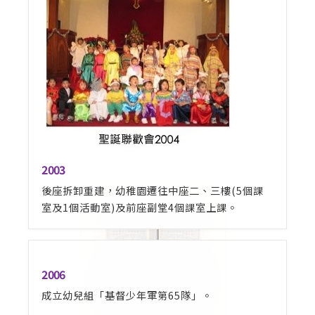
2003
後座拆卸重建，幼稚園遷往中座二、三樓(5個課
室及1個活動室)及前座副堂4個課室上課。
2006
成立幼兒組「基督少年軍第65隊」。