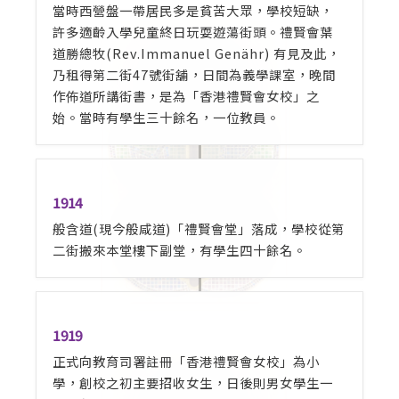
當時西營盤一帶居民多是貧苦大眾，學校短缺，
許多適齡入學兒童終日玩耍遊蕩街頭。禮賢會葉
道勝總牧(Rev.Immanuel Genähr) 有見及此，
乃租得第二街47號街舖，日間為義學課室，晚間
作佈道所講街書，是為「香港禮賢會女校」之
始。當時有學生三十餘名，一位教員。
1914
般含道(現今般咸道)「禮賢會堂」落成，學校從第
二街搬來本堂樓下副堂，有學生四十餘名。
1919
正式向教育司署註冊「香港禮賢會女校」為小
學，創校之初主要招收女生，日後則男女學生一