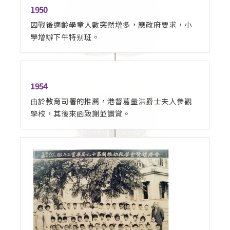
1950
因戰後適齡學童人數突然增多，應政府要求，小
學增辦下午特别班。
1954
由於教育司署的推薦，港督葛量洪爵士夫人參觀
學校，其後來函致謝並讚賞。