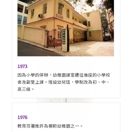
1973
因為小學的停辦，幼稚園課室遷往後座的小學校
舍及副堂上課。增設幼兒班，學制改為初、中、
高三級。
1976
教育司署推許為模範幼稚園之一。