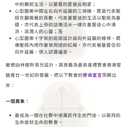
中的團契生活，以基督的愛彼此相愛；
心型圖案中間左右向外延展的三條線，既是代表聖
經在翻揭著的頁數，代表基督徒的生活以聖經為基
礎，亦代表上帝的話像活水一樣在基督徒心中湧
流，滋潤人的心靈；及
心型圖案十字架的底部設計成向外延展的線條，既
像聖經內用作書簽用途的紅線，亦代表著基督信仰
向外延展，使人認識福音。
徽號由林健財弟兄設計，其意義為要表達禮賢會香港堂
踏進廿一世紀的發展，把以下教會的
使命宣言
突顯出
來：
一個異象：
要成為一間在社群中使萬民作主的門徒，以敬拜的
生命造就生命的教會。