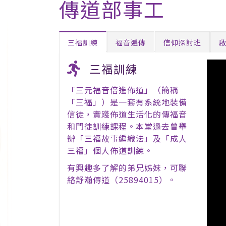
傳道部事工
三福訓練
福音遍傳
信仰探討班
三福訓練
「三元福音倍進佈道」（簡稱
「三福」）是一套有系統地裝備
信徒，實踐佈道生活化的傳福音
和門徒訓練課程。本堂過去曾舉
辦「三福故事編織法」及「成人
三福」個人佈道訓練。
有興趣多了解的弟兄姊妹，可聯
絡舒瀚傳道（25894015）。