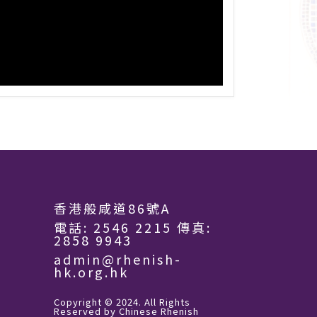
香港般咸道86號A
電話:
2546 2215
傳真:
2858 9943
admin@rhenish-
hk.org.hk
Copyright © 2024. All Rights
Reserved by Chinese Rhenish