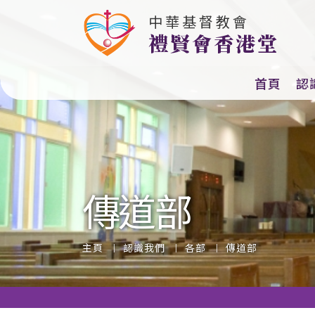
中華基督教會
教會主題（2025-
禮賢會香港堂
首頁
認
傳道部
主頁
認識我們
各部
傳道部