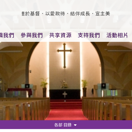
26）：連於基督．以愛款待．結伴成長．宣主美德
識我們
參與我們
共享資源
支持我們
活動相片
各部 目錄