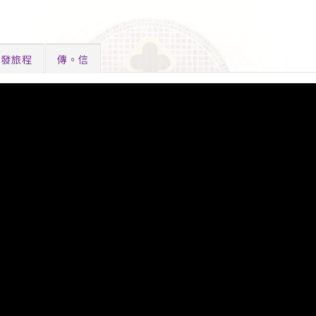
啟發旅程
傳。信