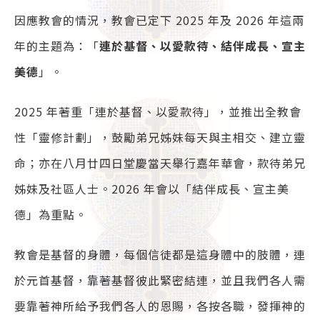
因應教會的情況，教會已定下 2025 年及 2026 年這兩
年的主題為：「
連於基督、以愛款待、結伴成長、宣主
美德
」。
2025 年著重「連於基督、以愛款待」，並推出全教會
性「靈修計劃」，鼓勵弟兄姊妹每天與主相交、建立靈
命；亦在八月廿四日堂慶當天舉行嘉年華會，款待弟兄
姊妹及社區人士。2026 年會以「結伴成長、宣主美
德」為重點。
教會是基督的身體，每個信徒都是這身體中的肢體，連
於元首基督，靠著基督彼此緊密結連，並且我們各人需
要靠著神所給予我們各人的恩賜，各按各職，發揮神的