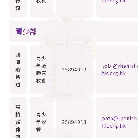
傳
牧養
hk.org.hk
道
青少部
張
青少
海
年及
tobi@rhenish
燕
25894010
職青
hk.org.hk
傳
牧養
道
高
柏
青少
pata@rhenish
麟
年牧
25894013
hk.org.hk
傳
養
道