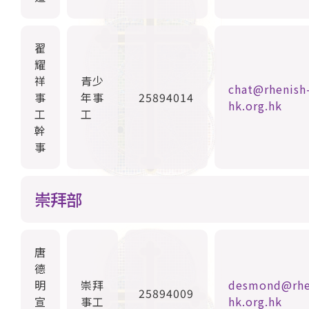
翟
耀
祥
青少
chat@rhenish
事
年事
25894014
hk.org.hk
工
工
幹
事
崇拜部
唐
德
明
崇拜
desmond@rhe
25894009
宣
事工
hk.org.hk