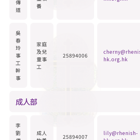
傳
養
道
吳
春
家庭
玲
及兒
cherny@rheni
事
25894006
童事
hk.org.hk
工
工
幹
事
成人部
李
劉
成人
lily@rhenish-
25894007