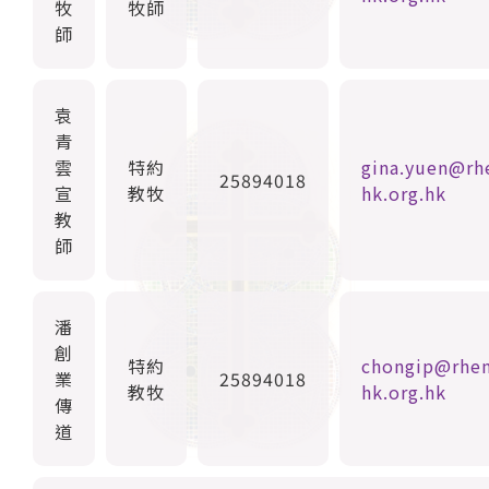
牧
牧師
師
袁
青
雲
特約
gina.yuen@rh
25894018
宣
教牧
hk.org.hk
教
師
潘
創
特約
chongip@rhen
業
25894018
教牧
hk.org.hk
傳
道