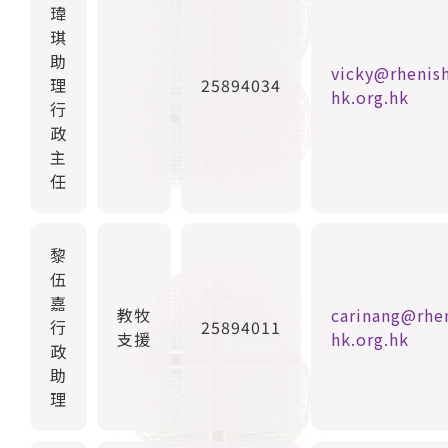
瑋
琪
助
vicky@rhenis
理
25894034
hk.org.hk
行
政
主
任
黎
伍
嘉
教牧
carinang@rhe
行
25894011
支援
hk.org.hk
政
助
理