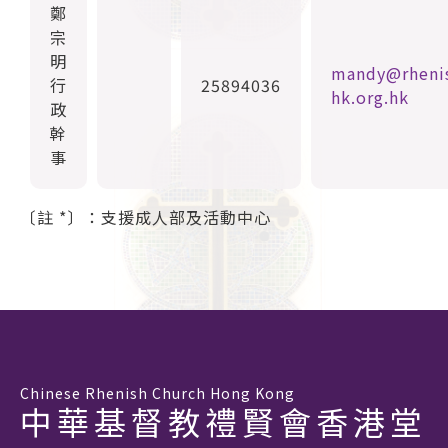
鄭
宗
明
mandy@rheni
行
25894036
hk.org.hk
政
幹
事
〔註 *〕：支援成人部及活動中心
Chinese Rhenish Church Hong Kong
中華基督教禮賢會香港堂