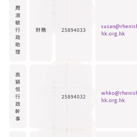
周
淑
敏
susan@rhenis
行
財務
25894033
hk.org.hk
政
助
理
高
穎
恒
whko@rhenis
行
25894032
hk.org.hk
政
幹
事