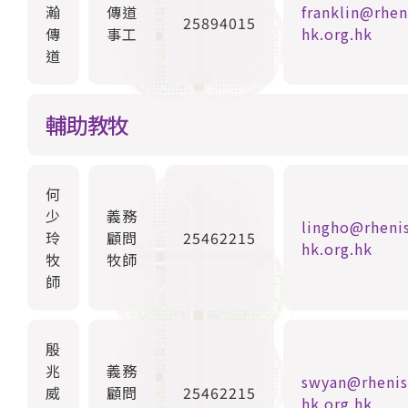
瀚
傳道
franklin@rhen
25894015
傳
事工
hk.org.hk
道
輔助教牧
何
少
義務
lingho@rheni
玲
顧問
25462215
hk.org.hk
牧
牧師
師
殷
兆
義務
swyan@rhenis
威
顧問
25462215
hk.org.hk