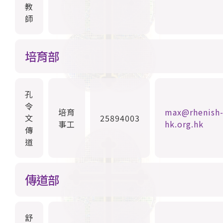
教
師
培育部
孔
令
培育
max@rhenish
文
25894003
事工
hk.org.hk
傳
道
傳道部
舒