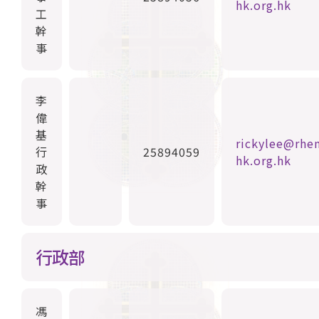
hk.org.hk
工
幹
事
李
偉
基
rickylee@rhen
行
25894059
hk.org.hk
政
幹
事
行政部
馮