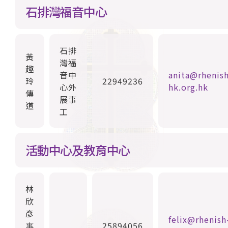
石排灣福音中心
石排
黃
灣福
趣
音中
anita@rhenish
玲
22949236
心外
hk.org.hk
傳
展事
道
工
活動中心及教育中心
林
欣
彥
felix@rhenish
事
25894056