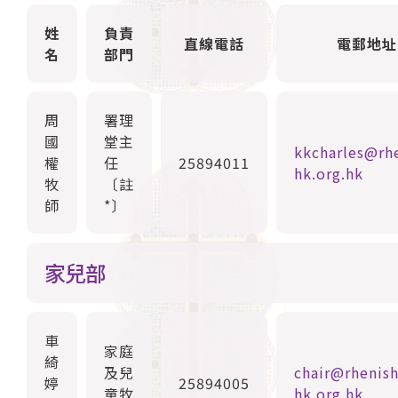
姓
負責
直線電話
電郵地址
名
部門
周
署理
國
堂主
kkcharles@rh
權
任
25894011
hk.org.hk
牧
〔註
師
*〕
家兒部
車
家庭
綺
及兒
chair@rhenish
婷
25894005
童牧
hk.org.hk