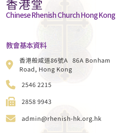
香港堂
Chinese Rhenish Church Hong Kong
教會基本資料
香港般咸道86號A 86A Bonham
Road, Hong Kong
2546 2215
2858 9943
admin@rhenish-hk.org.hk