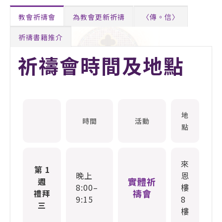
教會祈禱會
為教會更新祈禱
〈傳。信〉
祈禱書籍推介
祈禱會時間及地點
地
時間
活動
點
來
第 1
晚上
恩
實體祈
週
8:00–
樓
禱會
禮拜
9:15
8
三
樓