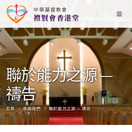
中華基督教會
禮賢會香港堂
聯於能力之源 —
禱告
主頁
參與我們
聯於能力之源 — 禱告