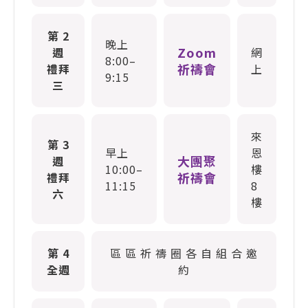
第 2
晚上
Zoom
週
網
8:00–
祈禱會
禮拜
上
9:15
三
來
第 3
早上
恩
大團聚
週
10:00–
樓
祈禱會
禮拜
11:15
8
六
樓
第 4
區 區 祈 禱 圈 各 自 組 合 邀
全週
約