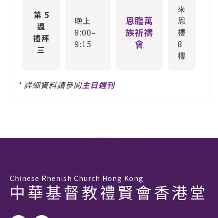
來
第 5
恩臨萬
晚上
恩
週
族祈禱
8:00–
樓
禮拜
會
9:15
8
三
樓
* 詳細資料請參閱
主日週刊
Chinese Rhenish Church Hong Kong
中華基督教禮賢會香港堂