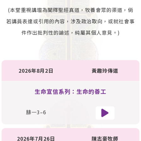
(本堂重視講壇為闡釋聖經真道，牧養會眾的渠道，倘
若講員表達或引用的內容，涉及政治取向，或就社會事
件作出批判性的論述，純屬其個人意見。)
2026年8月2日
黃趣玲傳道
生命宣信系列：生命的善工
腓一3–6
2026年7月26日
陳志豪牧師