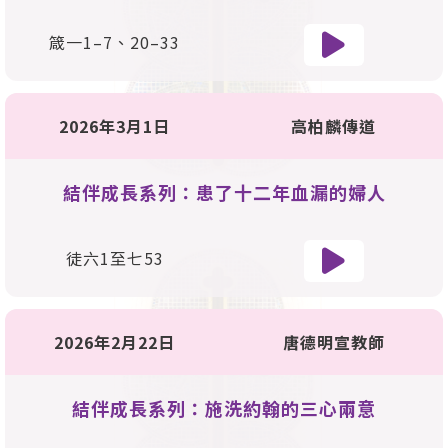
箴一
1
–
7
、
20
–
33
2026年3月1日
高柏麟傳道
結伴成長系列：患了十二年血漏的婦人
徒六
1
至七
53
2026年2月22日
唐德明宣教師
結伴成長系列：施洗約翰的三心兩意