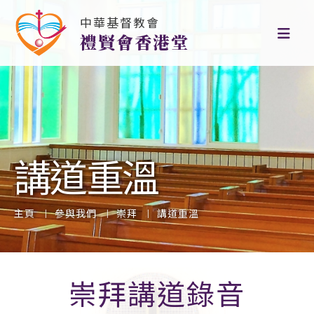
中華基督教會
禮賢會香港堂
講道重溫
主頁
參與我們
崇拜
講道重溫
崇拜講道錄音