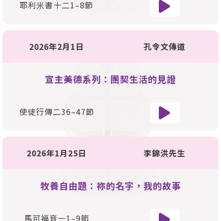
耶利米書十二
1
–
8
節
2026年2月1日
孔令文傳道
宣主美德系列：團契生活的見證
使徒行傳二
36
–
47
節
2026年1月25日
李錦洪先生
牧養自由題：祢的名字，我的故事
馬可福音一
1
–
9
節