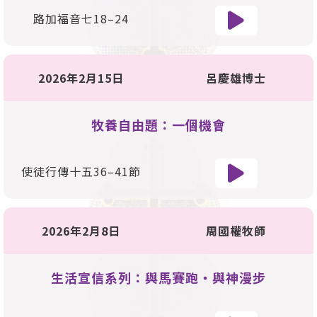
路加福音七
18
–
24
2026年2月15日
呂慶雄博士
牧養自由題：一個機會
使徒行傳十五
36
–
41
節
2026年2月8日
周國權牧師
生活宣信系列：與馬賽跑‧與神漫步