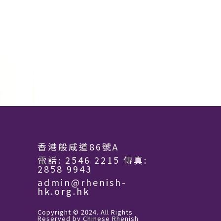
香港般咸道86號A
電話:
2546 2215
傳真:
2858 9943
admin@rhenish-
hk.org.hk
Copyright © 2024. All Rights
Reserved by Chinese Rhenish