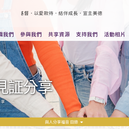
於基督．以愛款待．結伴成長．宣主美德
識我們
參與我們
共享資源
支持我們
活動相片
見証分享
分享
與人分享福音 目錄