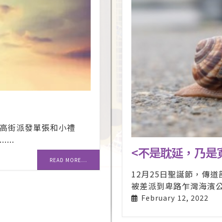
高街派發單張和小禮
...
<不是耽延，乃是
READ MORE...
12月25日聖誕節，傳
被差派到卑路乍灣海濱公園佈
February 12, 2022