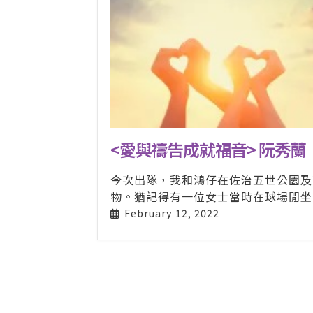
<愛與禱告成就福音> 阮秀蘭
今次出隊，我和鴻仔在佐治五世公園及
物。猶記得有一位女士當時在球場閒坐...
February 12, 2022