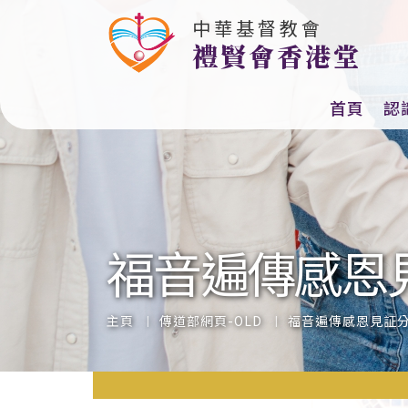
中華基督教會
教會主題（2025-26）：連
禮賢會香港堂
首頁
認
福音遍傳感恩
主頁
傳道部網頁-OLD
福音遍傳感恩見証