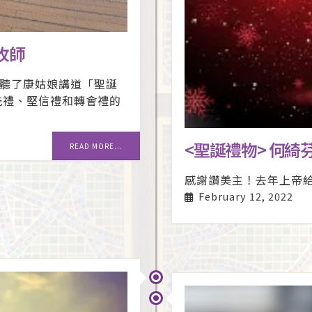
牧師
聽了康姑娘講道「聖誕
洗禮、堅信禮和轉會禮的
<聖誕禮物> 何綺
READ MORE...
感謝讚美主！去年上帝
February 12, 2022