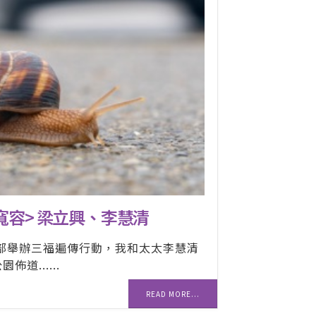
寬容> 梁立興、李慧清
道部舉辦三福遍傳行動，我和太太李慧清
道......
READ MORE...