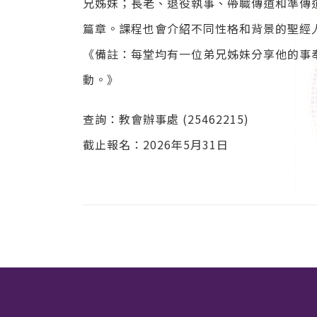
兄姊妹；長老、退役執事、帶職傳道和準傳
篇章。課程也會介紹不同性格和背景的聖經
《備註：每堂均有一位弟兄姊妹分享他的事
動。》
查詢：教會辦事處 (25462215)
截止報名：2026年5月31日