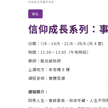
信徒生活及靈命成長
報名
信仰成長系列：
日期：7/6、14/6、21/6、28/6 (共 4 堂)
時間：11:30－12:45（午崇時段）
導師：殷兆威牧師
上課地方：來恩樓 8 樓
課程安排：實體受課
課程簡介：
四季人生，春耕夏長、秋收冬藏，人生不同