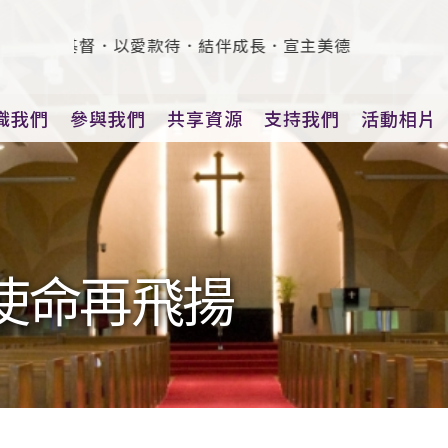
：連於基督．以愛款待．結伴成長．宣主美德
識我們
參與我們
共享資源
支持我們
活動相片
使命再飛揚