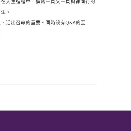
命在人生進程中，撰寫一頁又一頁與神同行的
此生。
，活出召命的重要。同時設有Q&A的互